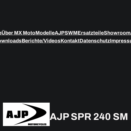
e
Über MX Moto
Modelle
AJP
SWM
Ersatzteile
Showroom
ownloads
Berichte/Videos
Kontakt
Datenschutz
Impress
AJP SPR 240
SM